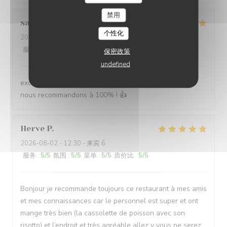
LES TERRASSES DU PORT
禁用
sabine
B
个性化
2026-08-02
- 12:30 - 来宾 5
服务
:
5
/5
氛围
:
5
/5
菜单
:
5
/5
质价比
:
5
/5
保密政策
undefined
excellente adresse, excellent accueil, excellent repas !
nous recommandons à 100% ! 👍
Herve
P
2026-08-02
- 12:30 - 来宾 6
服务
:
5
/5
氛围
:
5
/5
菜单
:
5
/5
质价比
:
5
/5
Bonjour je recommande toujours ce restaurant à mes amis
et mes connaissances car le personnel est super et ont
mange très bien (la cassolette de poisson avec son
risotto) et l’endroit et très agréable allez y vous ne serez