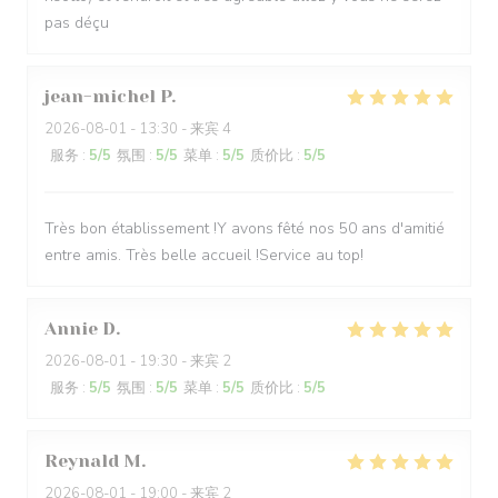
pas déçu
jean-michel
P
2026-08-01
- 13:30 - 来宾 4
服务
:
5
/5
氛围
:
5
/5
菜单
:
5
/5
质价比
:
5
/5
Très bon établissement !Y avons fêté nos 50 ans d'amitié
entre amis. Très belle accueil !Service au top!
Annie
D
2026-08-01
- 19:30 - 来宾 2
服务
:
5
/5
氛围
:
5
/5
菜单
:
5
/5
质价比
:
5
/5
Reynald
M
2026-08-01
- 19:00 - 来宾 2