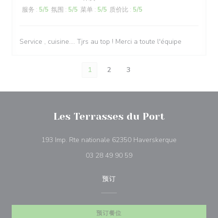
服务
:
5
/5
氛围
:
5
/5
菜单
:
5
/5
质价比
:
5
/5
Service , cuisine.... Tjrs au top ! Merci a toute l'équipe
1
2
3
Les Terrasses du Port
((在新窗口中打
193 Imp. Rte nationale 62350 Haverskerque
03 28 49 90 59
预订
预订餐位