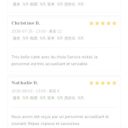
服务
:
5
/5
氛围
:
5
/5
菜单
:
5
/5
质价比
:
5
/5
Christine
D
2026-07-25
- 13:00 - 来宾 12
服务
:
5
/5
氛围
:
5
/5
菜单
:
5
/5
质价比
:
5
/5
Très belle carte avec du choix Service nickel, le
personnel est très accueillant et serviable
Nathalie
D
2026-08-02
- 13:00 - 来宾 4
服务
:
5
/5
氛围
:
5
/5
菜单
:
5
/5
质价比
:
5
/5
Nous avons été reçus par un personnel accueillant et
souriant. Repas copieux et savoureux.