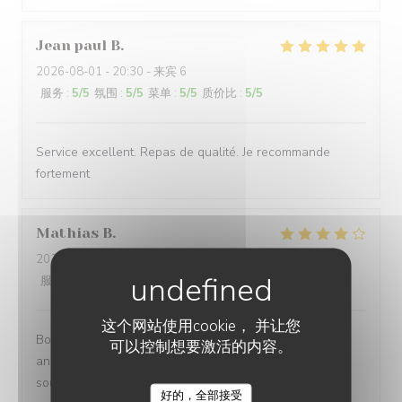
Jean paul
B
2026-08-01
- 20:30 - 来宾 6
服务
:
5
/5
氛围
:
5
/5
菜单
:
5
/5
质价比
:
5
/5
Service excellent. Repas de qualité. Je recommande
fortement
Mathias
B
2026-08-02
- 12:15 - 来宾 8
服务
:
4
/5
氛围
:
4
/5
菜单
:
5
/5
质价比
:
3
/5
这个网站使用cookie， 并让您
Bonne endroit un petit 🎁 à l occasion de mon
可以控制想要激活的内容。
anniversaire aurait été sympa vue que nous venons
souvent chez vous .merci quand même
好的，全部接受