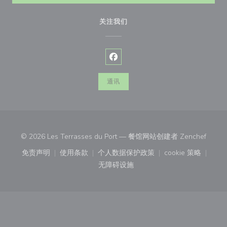
关注我们
Facebook ((在新窗口中打开))
通讯
((在新
© 2026 Les Terrasses du Port — 餐馆网站创建者
Zenchef
免责声明
使用条款
个人数据保护政策
cookie 策略
((在新窗口中打开))
((在新窗口中打开))
((在新窗口中打开))
((在新窗口中
无障碍设施
((在新窗口中打开))