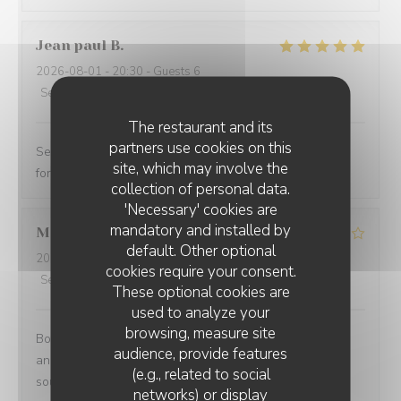
Jean paul
B
2026-08-01
- 20:30 - Guests 6
Service
:
5
/5
Ambiance
:
5
/5
Food
:
5
/5
Value
:
5
/5
The restaurant and its
partners use cookies on this
Service excellent. Repas de qualité. Je recommande
site, which may involve the
fortement
collection of personal data.
'Necessary' cookies are
mandatory and installed by
Mathias
B
default. Other optional
2026-08-02
- 12:15 - Guests 8
cookies require your consent.
Service
:
4
/5
Ambiance
:
4
/5
Food
:
5
/5
Value
:
3
/5
These optional cookies are
used to analyze your
browsing, measure site
Bonne endroit un petit 🎁 à l occasion de mon
audience, provide features
anniversaire aurait été sympa vue que nous venons
(e.g., related to social
souvent chez vous .merci quand même
networks) or display