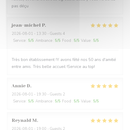
pas déçu
jean-michel
P
2026-08-01
- 13:30 - Guests 4
Service
:
5
/5
Ambiance
:
5
/5
Food
:
5
/5
Value
:
5
/5
Très bon établissement !Y avons fêté nos 50 ans d'amitié
entre amis. Très belle accueil !Service au top!
Annie
D
2026-08-01
- 19:30 - Guests 2
Service
:
5
/5
Ambiance
:
5
/5
Food
:
5
/5
Value
:
5
/5
Reynald
M
2026-08-01
- 19:00 - Guests 2