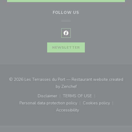
FOLLOW US
Facebook ((opens in a new wind
NEWSLETTER
© 2026 Les Terrasses du Port — Restaurant website created
((opens in a new window))
by
Zenchef
Disclaimer
TERMS OF USE
((opens in a new window))
((opens in a new window))
Personal data protection policy
Cookies policy
((opens in a new window))
((opens in a new
Accessibility
((opens in a new window))