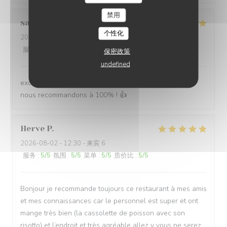
LES TERRASSES DU PORT
禁用
sabine
B
个性化
2026-08-02
- 12:30 - 来宾 5
服务
:
5
/5
氛围
:
5
/5
菜单
:
5
/5
质价比
:
5
/5
保密政策
undefined
excellente adresse, excellent accueil, excellent repas !
nous recommandons à 100% ! 👍
Herve
P
2026-08-02
- 12:30 - 来宾 6
服务
:
5
/5
氛围
:
5
/5
菜单
:
5
/5
质价比
:
5
/5
Bonjour je recommande toujours ce restaurant à mes amis
et mes connaissances car le personnel est super et ont
mange très bien (la cassolette de poisson avec son
risotto) et l’endroit et très agréable allez y vous ne serez