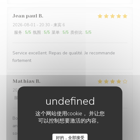
Jean paul
B
2026-08-01
- 20:30 - 来宾 6
服务
:
5
/5
氛围
:
5
/5
菜单
:
5
/5
质价比
:
5
/5
Service excellent. Repas de qualité. Je recommande
fortement
Mathias
B
2026-08-02
- 12:15 - 来宾 8
服务
:
4
/5
氛围
:
4
/5
菜单
:
5
/5
质价比
:
3
/5
这个网站使用cookie， 并让您
Bonne endroit un petit 🎁 à l occasion de mon
可以控制想要激活的内容。
anniversaire aurait été sympa vue que nous venons
souvent chez vous .merci quand même
好的，全部接受