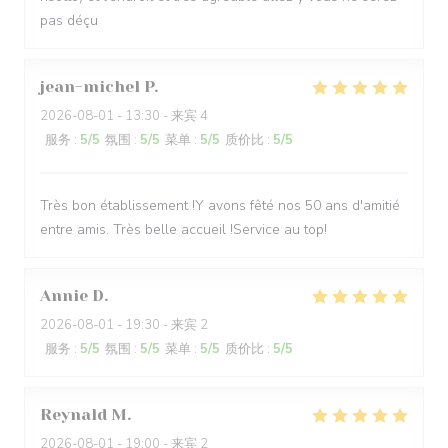
pas déçu
jean-michel
P
2026-08-01
- 13:30 - 来宾 4
服务
:
5
/5
氛围
:
5
/5
菜单
:
5
/5
质价比
:
5
/5
Très bon établissement !Y avons fêté nos 50 ans d'amitié
entre amis. Très belle accueil !Service au top!
Annie
D
2026-08-01
- 19:30 - 来宾 2
服务
:
5
/5
氛围
:
5
/5
菜单
:
5
/5
质价比
:
5
/5
Reynald
M
2026-08-01
- 19:00 - 来宾 2