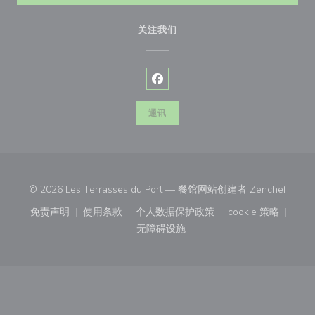
关注我们
Facebook ((在新窗口中打开))
通讯
((在新
© 2026 Les Terrasses du Port — 餐馆网站创建者
Zenchef
免责声明
使用条款
个人数据保护政策
cookie 策略
((在新窗口中打开))
((在新窗口中打开))
((在新窗口中打开))
((在新窗口中
无障碍设施
((在新窗口中打开))