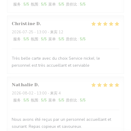
服务
:
5
/5
氛围
:
5
/5
菜单
:
5
/5
质价比
:
5
/5
Christine
D
2026-07-25
- 13:00 - 来宾 12
服务
:
5
/5
氛围
:
5
/5
菜单
:
5
/5
质价比
:
5
/5
Très belle carte avec du choix Service nickel, le
personnel est très accueillant et serviable
Nathalie
D
2026-08-02
- 13:00 - 来宾 4
服务
:
5
/5
氛围
:
5
/5
菜单
:
5
/5
质价比
:
5
/5
Nous avons été reçus par un personnel accueillant et
souriant. Repas copieux et savoureux.