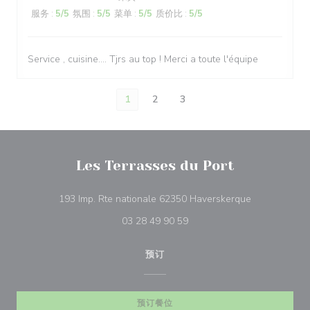
服务
:
5
/5
氛围
:
5
/5
菜单
:
5
/5
质价比
:
5
/5
Service , cuisine.... Tjrs au top ! Merci a toute l'équipe
1
2
3
Les Terrasses du Port
((在新窗口中打
193 Imp. Rte nationale 62350 Haverskerque
03 28 49 90 59
预订
预订餐位