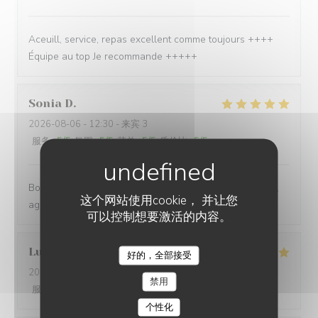
Aceuill, service, repas excellent comme toujours ++++
Équipe au top Je recommande +++++
Sonia
D
2026-08-06
- 12:30 - 来宾 3
服务
:
5
/5
氛围
:
5
/5
菜单
:
5
/5
质价比
:
5
/5
Bons produits, serveurs et serveuses au top, serviables,
这个网站使用cookie， 并让您
agréables. On passe un bon moment
可以控制想要激活的内容。
Lucie
C
好的，全部接受
LES TERRASSES DU PORT
2026-08-05
- 12:45 - 来宾 13
禁用
服务
:
5
/5
氛围
:
5
/5
菜单
:
5
/5
质价比
:
5
/5
个性化