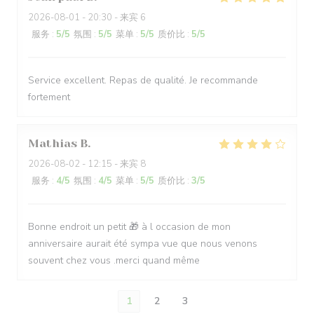
2026-08-01
- 20:30 - 来宾 6
服务
:
5
/5
氛围
:
5
/5
菜单
:
5
/5
质价比
:
5
/5
Service excellent. Repas de qualité. Je recommande
fortement
Mathias
B
2026-08-02
- 12:15 - 来宾 8
服务
:
4
/5
氛围
:
4
/5
菜单
:
5
/5
质价比
:
3
/5
Bonne endroit un petit 🎁 à l occasion de mon
anniversaire aurait été sympa vue que nous venons
souvent chez vous .merci quand même
1
2
3