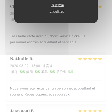
保密政策
Christine
D
undefined
2026-07-25
- 13:00 - 来宾 12
服务
:
5
/5
氛围
:
5
/5
菜单
:
5
/5
质价比
:
5
/5
Très belle carte avec du choix Service nickel, le
personnel est très accueillant et serviable
Nathalie
D
2026-08-02
- 13:00 - 来宾 4
服务
:
5
/5
氛围
:
5
/5
菜单
:
5
/5
质价比
:
5
/5
Nous avons été reçus par un personnel accueillant et
souriant. Repas copieux et savoureux.
Jean paul
B