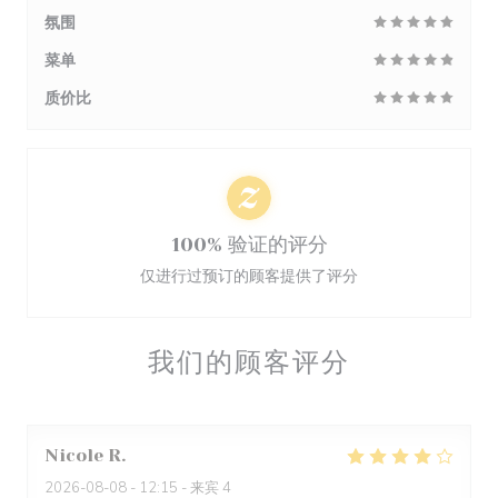
氛围
菜单
质价比
100% 验证的评分
仅进行过预订的顾客提供了评分
我们的顾客评分
Nicole
R
2026-08-08
- 12:15 - 来宾 4