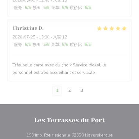
2026-08-05
- 12:45 - 来宾 13
服务
:
5
/5
氛围
:
5
/5
菜单
:
5
/5
质价比
:
5
/5
Christine
D
2026-07-25
- 13:00 - 来宾 12
服务
:
5
/5
氛围
:
5
/5
菜单
:
5
/5
质价比
:
5
/5
Très belle carte avec du choix Service nickel, le
personnel est très accueillant et serviable
1
2
3
Les Terrasses du Port
((在新窗口中打
193 Imp. Rte nationale 62350 Haverskerque