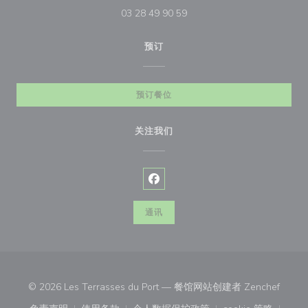
03 28 49 90 59
预订
预订餐位
关注我们
Facebook ((在新窗口中打开))
通讯
((在新
© 2026 Les Terrasses du Port — 餐馆网站创建者
Zenchef