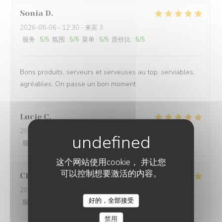
Sonia
D
2026-08-06
- 12:30 - 来宾 3
服务
:
5
/5
氛围
:
5
/5
菜单
:
5
/5
质价比
:
5
/5
Bons produits, serveurs et serveuses au top, serviables,
agréables. On passe un bon moment
Lucie
C
2026-08-05
- 12:45 - 来宾 13
服务
:
5
/5
氛围
:
5
/5
菜单
:
5
/5
质价比
:
5
/5
这个网站使用cookie， 并让您
可以控制想要激活的内容。
Christine
D
2026-07-25
- 13:00 - 来宾 12
好的，全部接受
服务
:
5
/5
氛围
:
5
/5
菜单
:
5
/5
质价比
:
5
/5
LES TERRASSES DU PORT
禁用