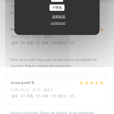
Très belle carte avec du choix Service nickel, le
个性化
personnel est très accueillant et serviable
保密政策
undefined
Nathalie
D
2026-08-02
- 13:00 - 来宾 4
服务
:
5
/5
氛围
:
5
/5
菜单
:
5
/5
质价比
:
5
/5
Nous avons été reçus par un personnel accueillant et
souriant. Repas copieux et savoureux.
Jean paul
B
2026-08-01
- 20:30 - 来宾 6
服务
:
5
/5
氛围
:
5
/5
菜单
:
5
/5
质价比
:
5
/5
Service excellent. Repas de qualité. Je recommande