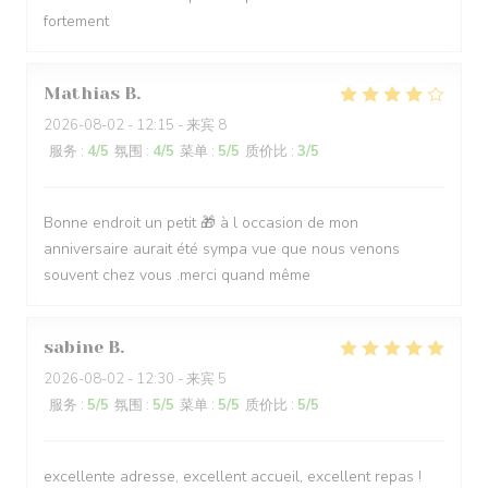
fortement
Mathias
B
2026-08-02
- 12:15 - 来宾 8
服务
:
4
/5
氛围
:
4
/5
菜单
:
5
/5
质价比
:
3
/5
Bonne endroit un petit 🎁 à l occasion de mon
anniversaire aurait été sympa vue que nous venons
souvent chez vous .merci quand même
sabine
B
2026-08-02
- 12:30 - 来宾 5
服务
:
5
/5
氛围
:
5
/5
菜单
:
5
/5
质价比
:
5
/5
excellente adresse, excellent accueil, excellent repas !