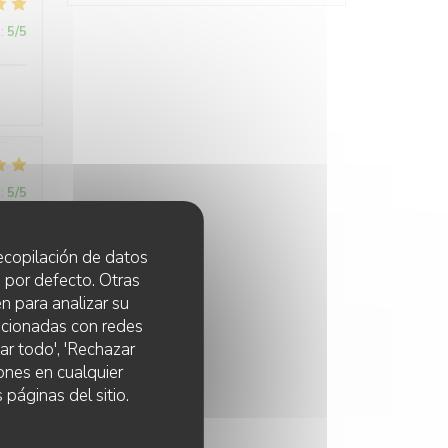
:
5
/5
:
5
/5
 recopilación de datos
 por defecto. Otras
:
5
/5
n para analizar su
lacionadas con redes
ar todo', 'Rechazar
ones en cualquier
 páginas del sitio.