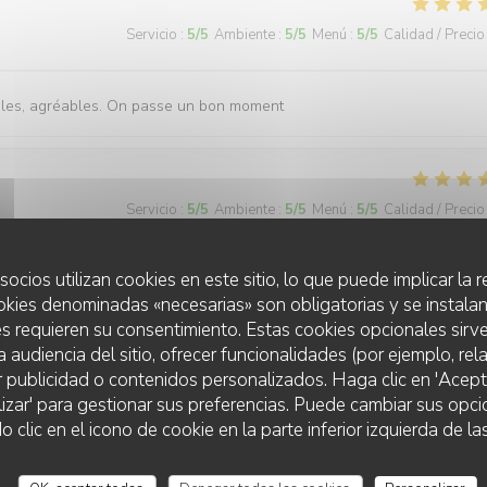
Servicio
:
5
/5
Ambiente
:
5
/5
Menú
:
5
/5
Calidad / Precio
ables, agréables. On passe un bon moment
Servicio
:
5
/5
Ambiente
:
5
/5
Menú
:
5
/5
Calidad / Precio
socios utilizan cookies en este sitio, lo que puede implicar la
okies denominadas «necesarias» son obligatorias y se instalan
Servicio
:
5
/5
Ambiente
:
5
/5
Menú
:
5
/5
Calidad / Precio
s requieren su consentimiento. Estas cookies opcionales sirve
a audiencia del sitio, ofrecer funcionalidades (por ejemplo, re
r publicidad o contenidos personalizados. Haga clic en 'Acept
sonnel est très accueillant et serviable
lizar' para gestionar sus preferencias. Puede cambiar sus opci
LES TERRASSES DU PORT
lic en el icono de cookie en la parte inferior izquierda de las