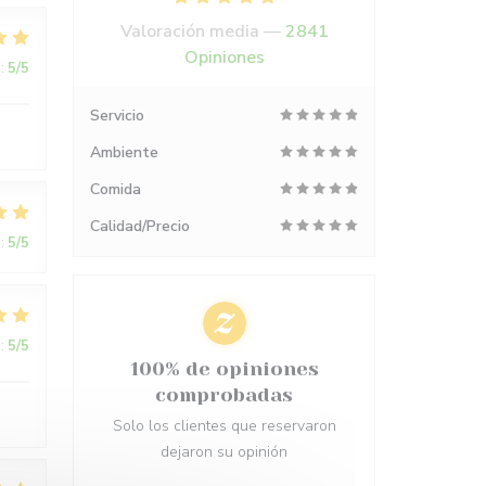
Valoración media —
2841
Opiniones
:
5
/5
Servicio
Ambiente
Comida
Calidad/Precio
:
5
/5
:
5
/5
100% de opiniones
comprobadas
Solo los clientes que reservaron
dejaron su opinión