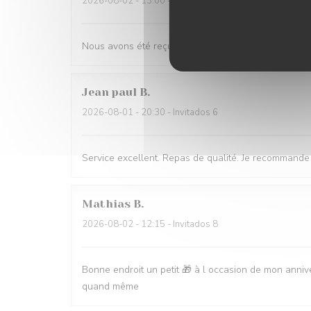
2026-08-02
- 13:00 - Invitados 4
Nous avons été reçus par un personnel accueillant 
Jean paul
B
2026-08-01
- 20:30 - Invitados 6
Service excellent. Repas de qualité. Je recommande
Mathias
B
2026-08-02
- 12:15 - Invitados 8
Bonne endroit un petit 🎁 à l occasion de mon anni
quand même