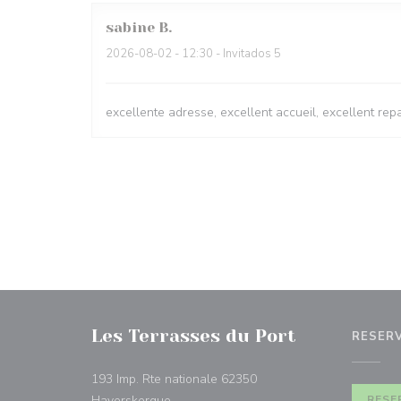
sabine
B
2026-08-02
- 12:30 - Invitados 5
excellente adresse, excellent accueil, excellent r
Les Terrasses du Port
RESER
193 Imp. Rte nationale 62350
((abre en una nueva ventana))
Haverskerque
RESE