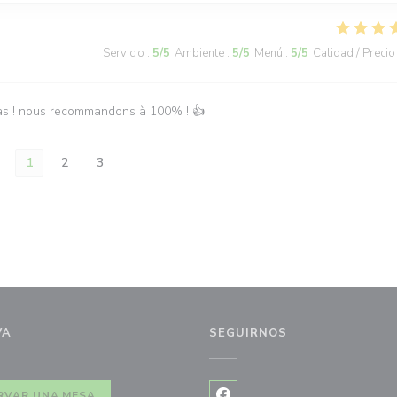
Servicio
:
5
/5
Ambiente
:
5
/5
Menú
:
5
/5
Calidad / Precio
epas ! nous recommandons à 100% ! 👍
1
2
3
VA
SEGUIRNOS
RVAR UNA MESA