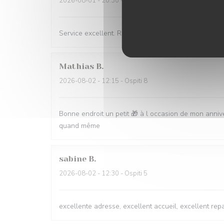
2026-08-01
- 20:30 - Ospiti 6
Service excellent. Repas de qualité. Je recommande
Mathias
B
2026-08-02
- 12:15 - Ospiti 8
Bonne endroit un petit 🎁 à l occasion de mon anni
quand même
sabine
B
2026-08-02
- 12:30 - Ospiti 5
excellente adresse, excellent accueil, excellent r