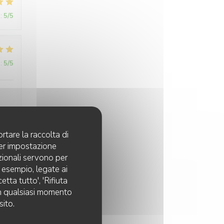
:
5
/5
:
5
/5
rtare la raccolta di
:
5
/5
per impostazione
pzionali servono per
d esempio, legate ai
tta tutto', 'Rifiuta
 in qualsiasi momento
sito.