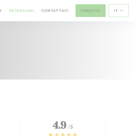
O
RECENSIONI
CONTATTACI
PRENOTA
IT
4.9
/5