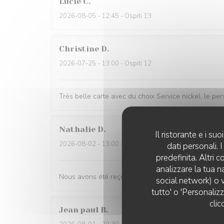
Lucie
C
2026-08-05
- 12:45 - Ospiti 13
Christine
D
2026-07-25
- 13:00 - Ospiti 12
Très belle carte avec du choix Service nickel, le per
Nathalie
D
Il ristorante e i s
2026-08-02
- 13:00 - Ospiti 4
dati personali.
predefinita. Altri 
analizzare la tua n
Nous avons été reçus par un personnel accueillant 
social network) o v
tutto' o 'Personaliz
clic
Jean paul
B