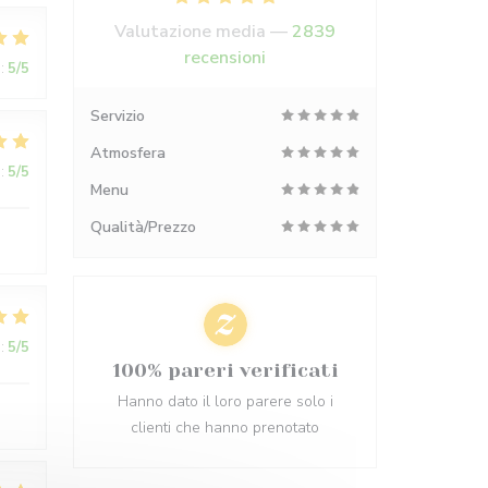
Valutazione media —
2839
recensioni
:
5
/5
Servizio
Atmosfera
:
5
/5
Menu
Qualità/Prezzo
:
5
/5
100% pareri verificati
Hanno dato il loro parere solo i
clienti che hanno prenotato