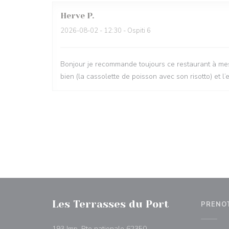
Herve
P
2026-08-02
- 12:30 - Ospiti 6
Bonjour je recommande toujours ce restaurant à mes
bien (la cassolette de poisson avec son risotto) et l
Les Terrasses du Port
PRENO
193 Imp. Rte nationale 62350