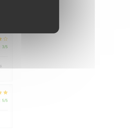
:
5
/5
:
3
/5
i
:
5
/5