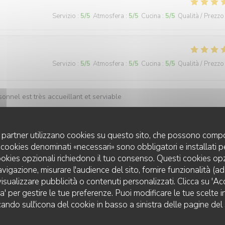
Servizio
:
5
/5
Atmosfera
:
5
/5
Cucina
:
5
/5
Qualità / Prezzo
Servizio
:
5
/5
Atmosfera
:
5
/5
Cucina
:
5
/5
Qualità / Prezzo
sonnel est très accueillant et serviable
uoi partner utilizzano cookies su questo sito, che possono compo
Servizio
:
5
/5
Atmosfera
:
5
/5
Cucina
:
5
/5
Qualità / Prezzo
 I cookies denominati «necessari» sono obbligatori e installati 
cookies opzionali richiedono il tuo consenso. Questi cookies o
avigazione, misurare l'audience del sito, fornire funzionalità (a
et souriant. Repas copieux et savoureux.
isualizzare pubblicità o contenuti personalizzati. Clicca su 'Acce
za' per gestire le tue preferenze. Puoi modificare le tue scelte
LES TERRASSES DU PORT
cando sull'icona del cookie in basso a sinistra delle pagine del 