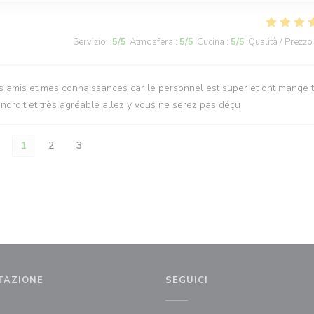
Servizio
:
5
/5
Atmosfera
:
5
/5
Cucina
:
5
/5
Qualità / Prezzo
 amis et mes connaissances car le personnel est super et ont mange 
’endroit et très agréable allez y vous ne serez pas déçu
1
2
3
TAZIONE
SEGUICI