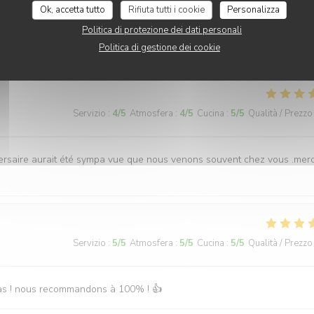
Servizio
:
5
/5
Atmosfera
:
5
/5
Cucina
:
5
/5
Qualità / Prezzo
Ok, accetta tutto
Rifiuta tutti i cookie
Personalizza
Politica di protezione dei dati personali
 fortement
Politica di gestione dei cookie
Servizio
:
4
/5
Atmosfera
:
4
/5
Cucina
:
5
/5
Qualità / Prezzo
versaire aurait été sympa vue que nous venons souvent chez vous .merc
Servizio
:
5
/5
Atmosfera
:
5
/5
Cucina
:
5
/5
Qualità / Prezzo
epas ! nous recommandons à 100% ! 👍