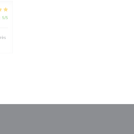
:
5
/5
très