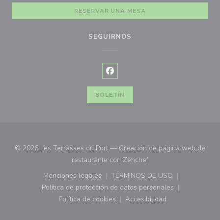
RESERVAR UNA MESA
SEGUIRNOS
Facebook ((abre en una nueva ve
BOLETÍN
© 2026 Les Terrasses du Port — Creación de página web de
((abre en una nueva ve
restaurante con
Zenchef
Menciones legales
TÉRMINOS DE USO
((abre en una nueva ventana))
((abre en una nueva ven
Política de protección de datos personales
((abre en una nueva ventana))
Política de cookies
Accesibilidad
((abre en una nueva ventana))
((abre en una nueva ven