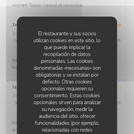
souriant. Repas copieux et savoureux.
Jean paul
B
El restaurante y sus socios
2026-08-01
- 20:30 - Invitados 6
utilizan cookies en este sitio, lo
Servicio
:
5
/5
Ambiente
:
5
/5
Menú
:
5
/5
Calidad / Precio
:
5
/5
que puede implicar la
recopilación de datos
Service excellent. Repas de qualité. Je recommande
personales. Las cookies
denominadas «necesarias» son
fortement
obligatorias y se instalan por
defecto. Otras cookies
Mathias
B
opcionales requieren su
consentimiento. Estas cookies
2026-08-02
- 12:15 - Invitados 8
opcionales sirven para analizar
Servicio
:
4
/5
Ambiente
:
4
/5
Menú
:
5
/5
Calidad / Precio
:
3
/5
su navegación, medir la
audiencia del sitio, ofrecer
funcionalidades (por ejemplo,
Bonne endroit un petit 🎁 à l occasion de mon
relacionadas con redes
anniversaire aurait été sympa vue que nous venons