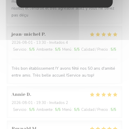
mange très bien (la cassolette de poisson avec son
risotto) et l’endroit et très agréable allez y vous ne serez
pas déçu
jean-michel
P
2026-08-01
- 13:30 - Invitados 4
Servicio
:
5
/5
Ambiente
:
5
/5
Menú
:
5
/5
Calidad / Precio
:
5
/5
Très bon établissement !Y avons fêté nos 50 ans d'amitié
entre amis. Très belle accueil !Service au top!
Annie
D
2026-08-01
- 19:30 - Invitados 2
Servicio
:
5
/5
Ambiente
:
5
/5
Menú
:
5
/5
Calidad / Precio
:
5
/5
Reynald
M