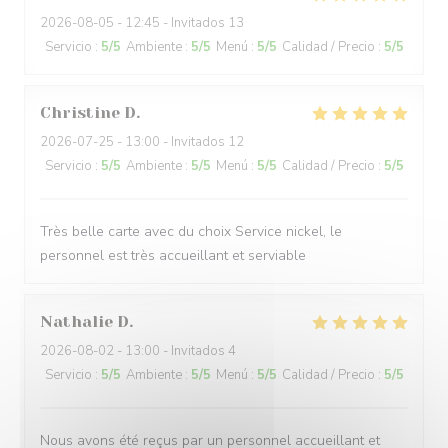
2026-08-05
- 12:45 - Invitados 13
Servicio
:
5
/5
Ambiente
:
5
/5
Menú
:
5
/5
Calidad / Precio
:
5
/5
Christine
D
2026-07-25
- 13:00 - Invitados 12
Servicio
:
5
/5
Ambiente
:
5
/5
Menú
:
5
/5
Calidad / Precio
:
5
/5
Très belle carte avec du choix Service nickel, le
personnel est très accueillant et serviable
Nathalie
D
2026-08-02
- 13:00 - Invitados 4
Servicio
:
5
/5
Ambiente
:
5
/5
Menú
:
5
/5
Calidad / Precio
:
5
/5
Nous avons été reçus par un personnel accueillant et