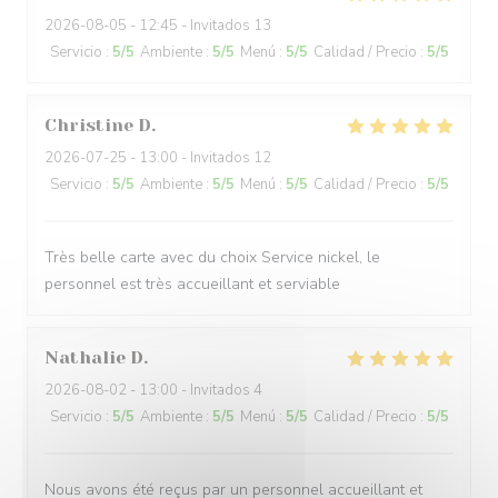
2026-08-05
- 12:45 - Invitados 13
Servicio
:
5
/5
Ambiente
:
5
/5
Menú
:
5
/5
Calidad / Precio
:
5
/5
Christine
D
2026-07-25
- 13:00 - Invitados 12
Servicio
:
5
/5
Ambiente
:
5
/5
Menú
:
5
/5
Calidad / Precio
:
5
/5
Très belle carte avec du choix Service nickel, le
personnel est très accueillant et serviable
Nathalie
D
2026-08-02
- 13:00 - Invitados 4
Servicio
:
5
/5
Ambiente
:
5
/5
Menú
:
5
/5
Calidad / Precio
:
5
/5
Nous avons été reçus par un personnel accueillant et