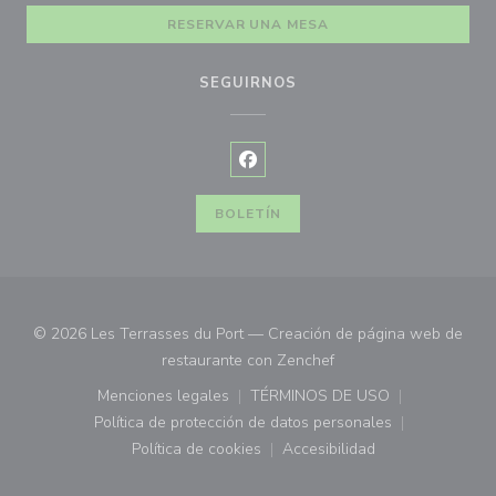
RESERVAR UNA MESA
SEGUIRNOS
Facebook ((abre en una nueva ve
BOLETÍN
© 2026 Les Terrasses du Port — Creación de página web de
((abre en una nueva ve
restaurante con
Zenchef
Menciones legales
TÉRMINOS DE USO
((abre en una nueva ventana))
((abre en una nueva ven
Política de protección de datos personales
((abre en una nueva ventana))
Política de cookies
Accesibilidad
((abre en una nueva ventana))
((abre en una nueva ven