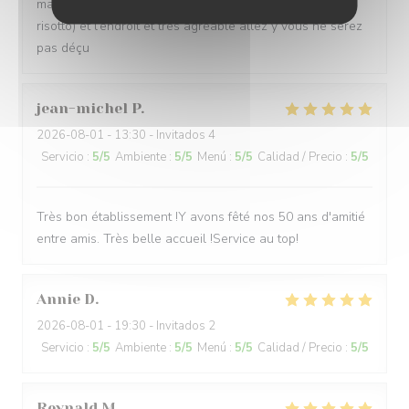
mange très bien (la cassolette de poisson avec son
risotto) et l’endroit et très agréable allez y vous ne serez
pas déçu
jean-michel
P
2026-08-01
- 13:30 - Invitados 4
Servicio
:
5
/5
Ambiente
:
5
/5
Menú
:
5
/5
Calidad / Precio
:
5
/5
Très bon établissement !Y avons fêté nos 50 ans d'amitié
entre amis. Très belle accueil !Service au top!
Annie
D
2026-08-01
- 19:30 - Invitados 2
Servicio
:
5
/5
Ambiente
:
5
/5
Menú
:
5
/5
Calidad / Precio
:
5
/5
Reynald
M