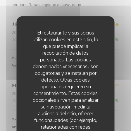
souriant. Repas copieux et savoureux.
Jean paul
B
El restaurante y sus socios
2026-08-01
- 20:30 - Invitados 6
utilizan cookies en este sitio, lo
Servicio
:
5
/5
Ambiente
:
5
/5
Menú
:
5
/5
Calidad / Precio
:
5
/5
que puede implicar la
recopilación de datos
Service excellent. Repas de qualité. Je recommande
personales. Las cookies
denominadas «necesarias» son
fortement
obligatorias y se instalan por
defecto. Otras cookies
Mathias
B
opcionales requieren su
consentimiento. Estas cookies
2026-08-02
- 12:15 - Invitados 8
opcionales sirven para analizar
Servicio
:
4
/5
Ambiente
:
4
/5
Menú
:
5
/5
Calidad / Precio
:
3
/5
su navegación, medir la
audiencia del sitio, ofrecer
funcionalidades (por ejemplo,
Bonne endroit un petit 🎁 à l occasion de mon
relacionadas con redes
anniversaire aurait été sympa vue que nous venons