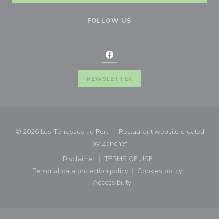
FOLLOW US
Facebook ((opens in a new wind
NEWSLETTER
© 2026 Les Terrasses du Port — Restaurant website created
((opens in a new window))
by
Zenchef
Disclaimer
TERMS OF USE
((opens in a new window))
((opens in a new window))
Personal data protection policy
Cookies policy
((opens in a new window))
((opens in a new
Accessibility
((opens in a new window))