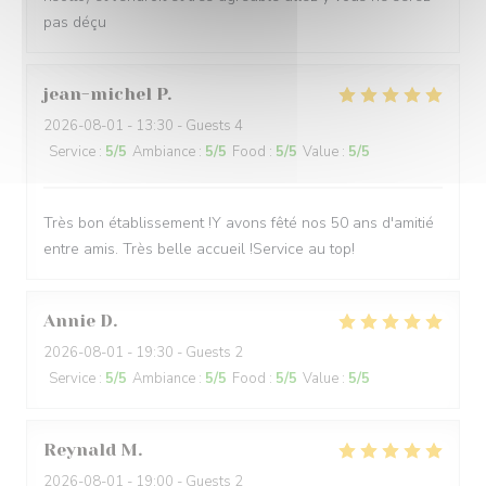
pas déçu
jean-michel
P
2026-08-01
- 13:30 - Guests 4
Service
:
5
/5
Ambiance
:
5
/5
Food
:
5
/5
Value
:
5
/5
Très bon établissement !Y avons fêté nos 50 ans d'amitié
entre amis. Très belle accueil !Service au top!
Annie
D
2026-08-01
- 19:30 - Guests 2
Service
:
5
/5
Ambiance
:
5
/5
Food
:
5
/5
Value
:
5
/5
Reynald
M
2026-08-01
- 19:00 - Guests 2