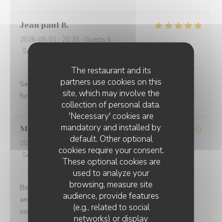
Jean paul
B
2026-08-01
- 20:30 - Guests 6
Service
:
5
/5
Ambiance
:
5
/5
Food
:
5
/5
Value
:
5
/5
The restaurant and its
partners use cookies on this
Service excellent. Repas de qualité. Je recommande
site, which may involve the
fortement
collection of personal data.
'Necessary' cookies are
mandatory and installed by
Mathias
B
default. Other optional
2026-08-02
- 12:15 - Guests 8
cookies require your consent.
Service
:
4
/5
Ambiance
:
4
/5
Food
:
5
/5
Value
:
3
/5
These optional cookies are
used to analyze your
browsing, measure site
Bonne endroit un petit 🎁 à l occasion de mon
audience, provide features
anniversaire aurait été sympa vue que nous venons
(e.g., related to social
souvent chez vous .merci quand même
networks) or display