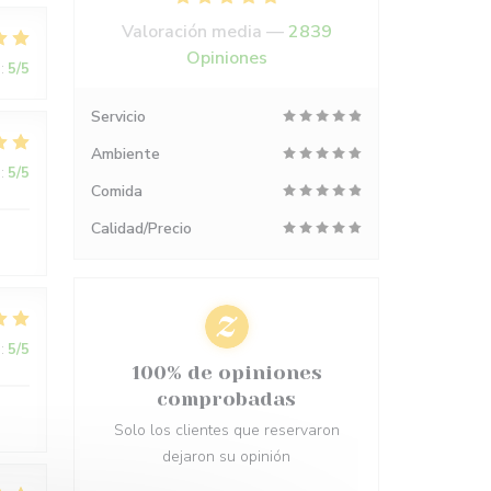
Valoración media —
2839
Opiniones
:
5
/5
Servicio
Ambiente
:
5
/5
Comida
Calidad/Precio
:
5
/5
100% de opiniones
comprobadas
Solo los clientes que reservaron
dejaron su opinión