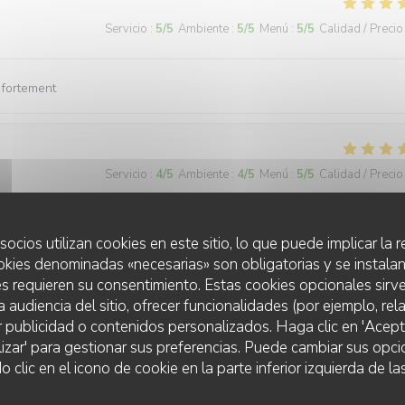
Servicio
:
5
/5
Ambiente
:
5
/5
Menú
:
5
/5
Calidad / Precio
 fortement
Servicio
:
4
/5
Ambiente
:
4
/5
Menú
:
5
/5
Calidad / Precio
versaire aurait été sympa vue que nous venons souvent chez vous .merc
socios utilizan cookies en este sitio, lo que puede implicar la
okies denominadas «necesarias» son obligatorias y se instalan
s requieren su consentimiento. Estas cookies opcionales sirve
a audiencia del sitio, ofrecer funcionalidades (por ejemplo, re
r publicidad o contenidos personalizados. Haga clic en 'Acept
Servicio
:
5
/5
Ambiente
:
5
/5
Menú
:
5
/5
Calidad / Precio
lizar' para gestionar sus preferencias. Puede cambiar sus opci
LES TERRASSES DU PORT
lic en el icono de cookie en la parte inferior izquierda de las
epas ! nous recommandons à 100% ! 👍