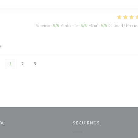
Servicio
:
5
/5
Ambiente
:
5
/5
Menú
:
5
/5
Calidad / Precio
e
1
2
3
VA
SEGUIRNOS