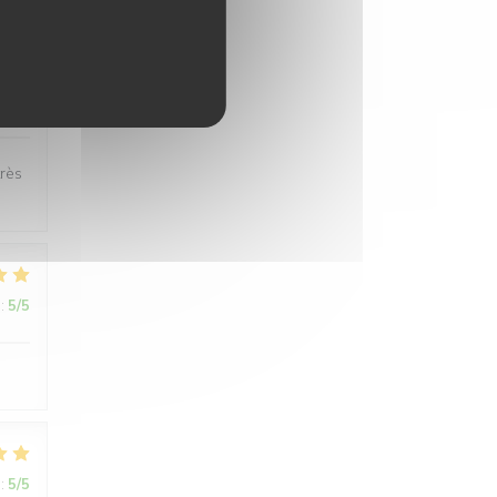
:
5
/5
très
:
5
/5
:
5
/5