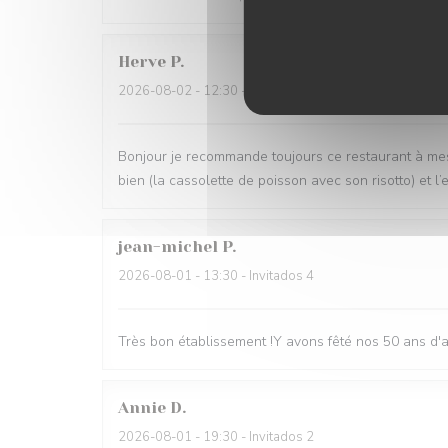
Herve
P
2026-08-02
- 12:30 - Invitados 6
Bonjour je recommande toujours ce restaurant à mes
bien (la cassolette de poisson avec son risotto) et l
jean-michel
P
2026-08-01
- 13:30 - Invitados 4
Très bon établissement !Y avons fêté nos 50 ans d'am
Annie
D
2026-08-01
- 19:30 - Invitados 2