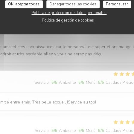
OK, aceptar todas
Denegar todas las cookies
Personalizar
Política de protección de datos personales
Política de gestión de cookies
Servicio
:
5
/5
Ambiente
:
5
/5
Menú
:
5
/5
Calidad / Precio
 amis et mes connaissances car le personnel est super et ont mange 
’endroit et très agréable allez y vous ne serez pas déçu
Servicio
:
5
/5
Ambiente
:
5
/5
Menú
:
5
/5
Calidad / Precio
itié entre amis. Très belle accueil !Service au top!
Servicio
:
5
/5
Ambiente
:
5
/5
Menú
:
5
/5
Calidad / Precio