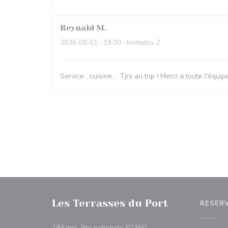
Reynald
M
2026-08-01
- 19:00 - Invitados 2
Service , cuisine.... Tjrs au top ! Merci a toute l'équip
Les Terrasses du Port
RESER
193 Imp. Rte nationale 62350