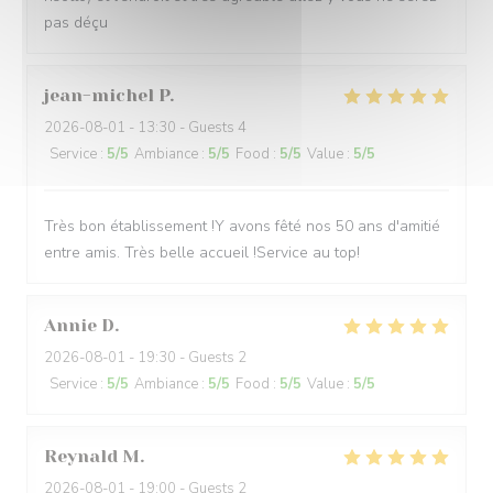
pas déçu
jean-michel
P
2026-08-01
- 13:30 - Guests 4
Service
:
5
/5
Ambiance
:
5
/5
Food
:
5
/5
Value
:
5
/5
Très bon établissement !Y avons fêté nos 50 ans d'amitié
entre amis. Très belle accueil !Service au top!
Annie
D
2026-08-01
- 19:30 - Guests 2
Service
:
5
/5
Ambiance
:
5
/5
Food
:
5
/5
Value
:
5
/5
Reynald
M
2026-08-01
- 19:00 - Guests 2