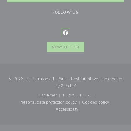
FOLLOW US
Facebook ((opens in a new wind
NEWSLETTER
© 2026 Les Terrasses du Port — Restaurant website created
((opens in a new window))
by
Zenchef
Disclaimer
TERMS OF USE
((opens in a new window))
((opens in a new window))
Personal data protection policy
Cookies policy
((opens in a new window))
((opens in a new
Accessibility
((opens in a new window))