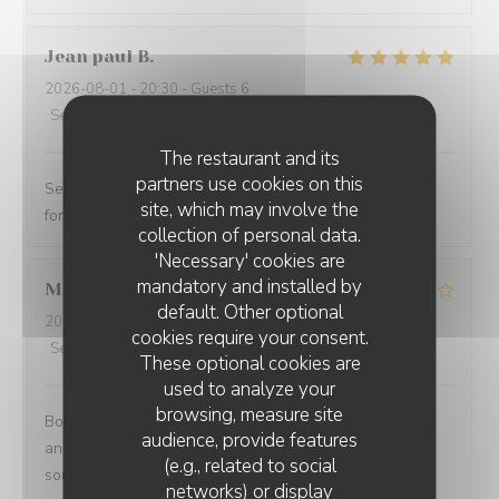
Jean paul
B
2026-08-01
- 20:30 - Guests 6
Service
:
5
/5
Ambiance
:
5
/5
Food
:
5
/5
Value
:
5
/5
The restaurant and its
partners use cookies on this
Service excellent. Repas de qualité. Je recommande
site, which may involve the
fortement
collection of personal data.
'Necessary' cookies are
mandatory and installed by
Mathias
B
default. Other optional
2026-08-02
- 12:15 - Guests 8
cookies require your consent.
Service
:
4
/5
Ambiance
:
4
/5
Food
:
5
/5
Value
:
3
/5
These optional cookies are
used to analyze your
browsing, measure site
Bonne endroit un petit 🎁 à l occasion de mon
audience, provide features
anniversaire aurait été sympa vue que nous venons
(e.g., related to social
souvent chez vous .merci quand même
networks) or display