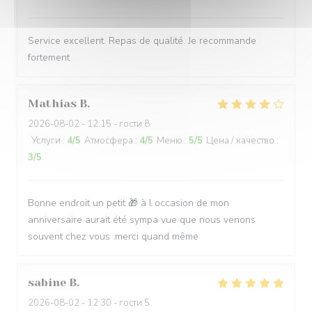
Service excellent. Repas de qualité. Je recommande
fortement
Mathias
B
2026-08-02
- 12:15 - гости 8
Услуги
:
4
/5
Атмосфера
:
4
/5
Меню
:
5
/5
Цена / качество
:
3
/5
Bonne endroit un petit 🎁 à l occasion de mon
anniversaire aurait été sympa vue que nous venons
souvent chez vous .merci quand même
sabine
B
2026-08-02
- 12:30 - гости 5