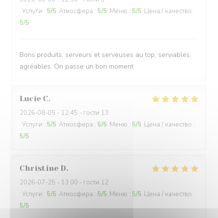
Услуги
:
5
/5
Атмосфера
:
5
/5
Меню
:
5
/5
Цена / качество
:
5
/5
Bons produits, serveurs et serveuses au top, serviables,
agréables. On passe un bon moment
Lucie
C
2026-08-05
- 12:45 - гости 13
Услуги
:
5
/5
Атмосфера
:
5
/5
Меню
:
5
/5
Цена / качество
:
5
/5
Christine
D
2026-07-25
- 13:00 - гости 12
Услуги
:
5
/5
Атмосфера
:
5
/5
Меню
:
5
/5
Цена / качество
:
5
/5