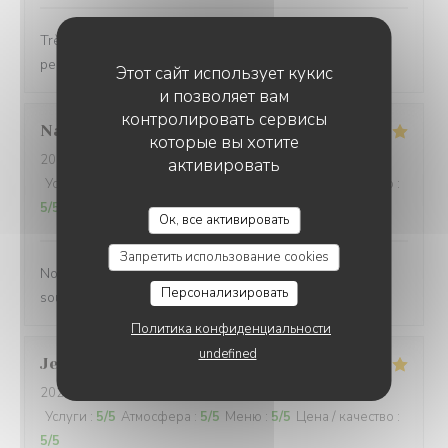
Très belle carte avec du choix Service nickel, le
personnel est très accueillant et serviable
Этот сайт использует кукис
и позволяет вам
контролировать сервисы
Nathalie
D
которые вы хотите
2026-08-02
- 13:00 - гости 4
активировать
Услуги
:
5
/5
Атмосфера
:
5
/5
Меню
:
5
/5
Цена / качество
:
5
/5
LES TERRASSES DU PORT
Ок, все активировать
Запретить использование cookies
Nous avons été reçus par un personnel accueillant et
Персонализировать
souriant. Repas copieux et savoureux.
Политика конфиденциальности
undefined
Jean paul
B
2026-08-01
- 20:30 - гости 6
Услуги
:
5
/5
Атмосфера
:
5
/5
Меню
:
5
/5
Цена / качество
:
5
/5