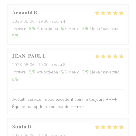
Arnauld
B
2026-08-06
- 19:30 - гости 4
Услуги
:
5
/5
Атмосфера
:
5
/5
Меню
:
5
/5
Цена / качество
:
5
/5
JEAN-PAUL
L
2026-08-06
- 19:00 - гости 6
Услуги
:
5
/5
Атмосфера
:
5
/5
Меню
:
5
/5
Цена / качество
:
5
/5
Aceuill, service, repas excellent comme toujours ++++
Équipe au top Je recommande +++++
Sonia
D
2026-08-06
- 12:30 - гости 3