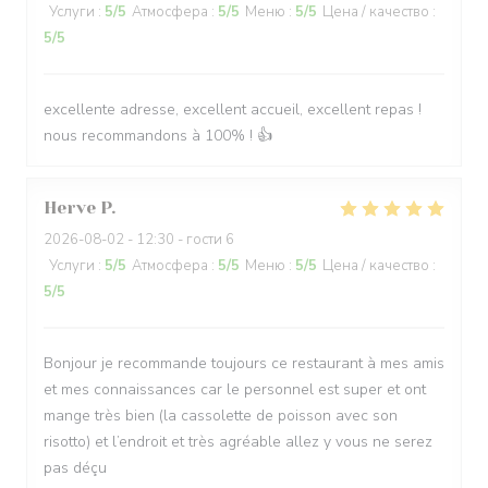
Услуги
:
5
/5
Атмосфера
:
5
/5
Меню
:
5
/5
Цена / качество
:
5
/5
excellente adresse, excellent accueil, excellent repas !
nous recommandons à 100% ! 👍
Herve
P
2026-08-02
- 12:30 - гости 6
Услуги
:
5
/5
Атмосфера
:
5
/5
Меню
:
5
/5
Цена / качество
:
5
/5
Bonjour je recommande toujours ce restaurant à mes amis
et mes connaissances car le personnel est super et ont
mange très bien (la cassolette de poisson avec son
risotto) et l’endroit et très agréable allez y vous ne serez
pas déçu