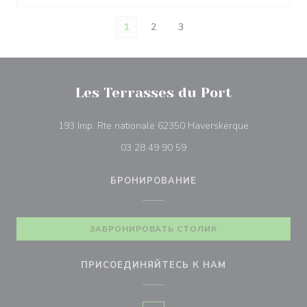
1
2
3
Les Terrasses du Port
((открываетс
193 Imp. Rte nationale 62350 Haverskerque
03 28 49 90 59
БРОНИРОВАНИЕ
ЗАБРОНИРОВАТЬ СТОЛИК
ПРИСОЕДИНЯЙТЕСЬ К НАМ