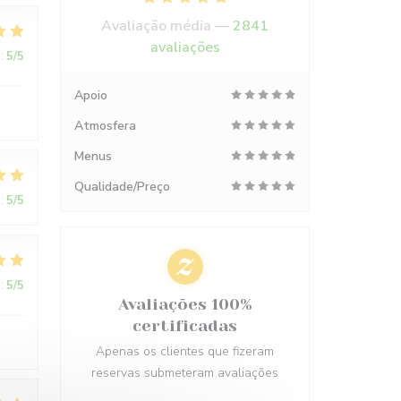
Avaliação média —
2841
avaliações
:
5
/5
Apoio
Atmosfera
Menus
Qualidade/Preço
:
5
/5
:
5
/5
Avaliações 100%
certificadas
Apenas os clientes que fizeram
reservas submeteram avaliações