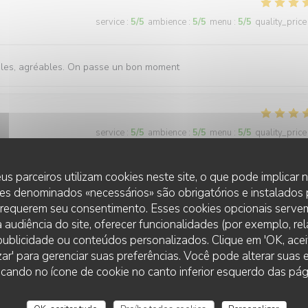
service
:
5
/5
ambience
:
5
/5
menu
:
5
/5
quality_price
ables, agréables. On passe un bon moment
service
:
5
/5
ambience
:
5
/5
menu
:
5
/5
quality_price
us parceiros utilizam cookies neste site, o que pode implicar
es denominados «necessários» são obrigatórios e instalados
service
:
5
/5
ambience
:
5
/5
menu
:
5
/5
quality_price
 requerem seu consentimento. Esses cookies opcionais servem
 audiência do site, oferecer funcionalidades (por exemplo, re
r publicidade ou conteúdos personalizados. Clique em 'OK, aceit
sonnel est très accueillant et serviable
zar' para gerenciar suas preferências. Você pode alterar suas
LES TERRASSES DU PORT
cando no ícone de cookie no canto inferior esquerdo das pági