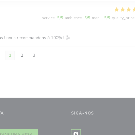
service
:
5
/5
ambience
:
5
/5
menu
:
5
/5
quality_price
epas ! nous recommandons à 100% ! 👍
1
2
3
VA
SIGA-NOS
RVAR UMA MESA