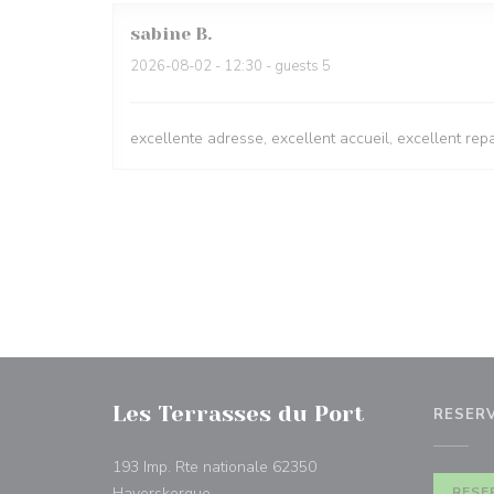
sabine
B
2026-08-02
- 12:30 - guests 5
excellente adresse, excellent accueil, excellent r
Les Terrasses du Port
RESER
193 Imp. Rte nationale 62350
((abre numa nova janela))
Haverskerque
RESE