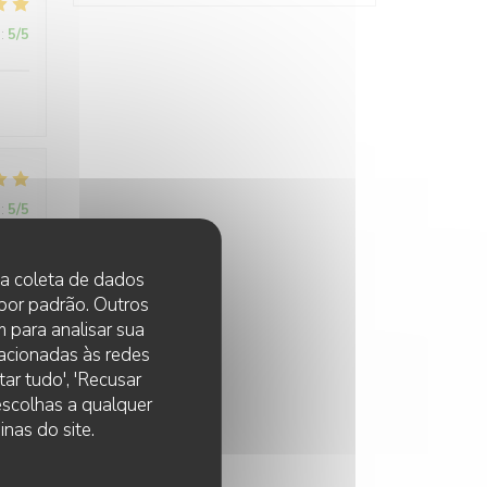
:
5
/5
:
5
/5
 na coleta de dados
 por padrão. Outros
:
5
/5
 para analisar sua
lacionadas às redes
ar tudo', 'Recusar
 escolhas a qualquer
nas do site.