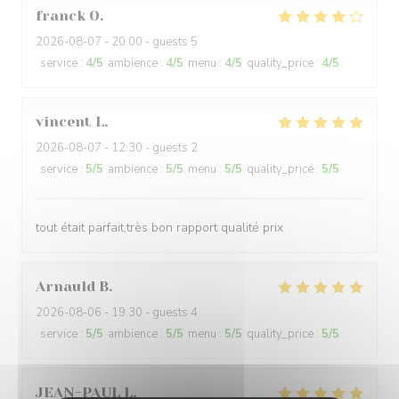
franck
O
2026-08-07
- 20:00 - guests 5
service
:
4
/5
ambience
:
4
/5
menu
:
4
/5
quality_price
:
4
/5
vincent
L
2026-08-07
- 12:30 - guests 2
service
:
5
/5
ambience
:
5
/5
menu
:
5
/5
quality_price
:
5
/5
tout était parfait,très bon rapport qualité prix
Arnauld
B
2026-08-06
- 19:30 - guests 4
service
:
5
/5
ambience
:
5
/5
menu
:
5
/5
quality_price
:
5
/5
JEAN-PAUL
L