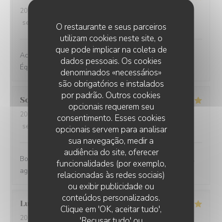
2026-08-06
- 19:00 - guests 6
service
:
5
/5
ambience
:
5
/5
menu
:
5
/5
quality_price
:
5
/5
O restaurante e seus parceiros
utilizam cookies neste site, o
que pode implicar na coleta de
Aceuill, service, repas excellent comme toujours ++++
dados pessoais. Os cookies
Équipe au top Je recommande +++++
denominados «necessários»
são obrigatórios e instalados
por padrão. Outros cookies
Sonia
D
opcionais requerem seu
2026-08-06
- 12:30 - guests 3
consentimento. Esses cookies
service
:
5
/5
ambience
:
5
/5
menu
:
5
/5
quality_price
:
5
/5
opcionais servem para analisar
sua navegação, medir a
audiência do site, oferecer
Bons produits, serveurs et serveuses au top, serviables,
funcionalidades (por exemplo,
agréables. On passe un bon moment
relacionadas às redes sociais)
ou exibir publicidade ou
conteúdos personalizados.
Lucie
C
LES TERRASSES DU PORT
Clique em 'OK, aceitar tudo',
2026-08-05
- 12:45 - guests 13
'Recusar tudo' ou