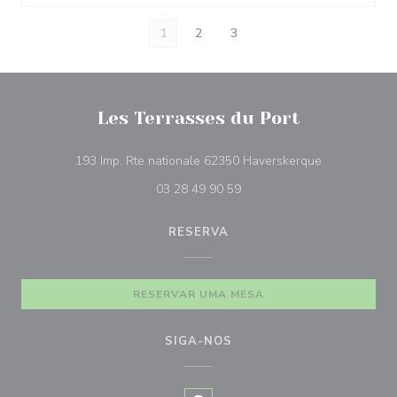
1
2
3
Les Terrasses du Port
((abre numa n
193 Imp. Rte nationale 62350 Haverskerque
03 28 49 90 59
RESERVA
RESERVAR UMA MESA
SIGA-NOS