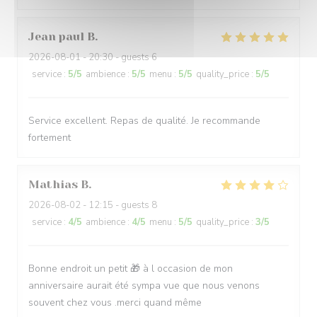
Jean paul
B
2026-08-01
- 20:30 - guests 6
service
:
5
/5
ambience
:
5
/5
menu
:
5
/5
quality_price
:
5
/5
Service excellent. Repas de qualité. Je recommande
fortement
Mathias
B
2026-08-02
- 12:15 - guests 8
service
:
4
/5
ambience
:
4
/5
menu
:
5
/5
quality_price
:
3
/5
Bonne endroit un petit 🎁 à l occasion de mon
anniversaire aurait été sympa vue que nous venons
souvent chez vous .merci quand même