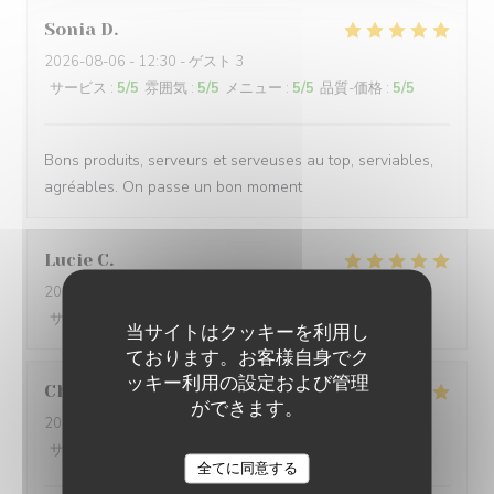
Sonia
D
2026-08-06
- 12:30 - ゲスト 3
サービス
:
5
/5
雰囲気
:
5
/5
メニュー
:
5
/5
品質-価格
:
5
/5
Bons produits, serveurs et serveuses au top, serviables,
agréables. On passe un bon moment
Lucie
C
2026-08-05
- 12:45 - ゲスト 13
サービス
:
5
/5
雰囲気
:
5
/5
メニュー
:
5
/5
品質-価格
:
5
/5
当サイトはクッキーを利用し
ております。お客様自身でク
ッキー利用の設定および管理
Christine
D
ができます。
2026-07-25
- 13:00 - ゲスト 12
サービス
:
5
/5
雰囲気
:
5
/5
メニュー
:
5
/5
品質-価格
:
5
/5
LES TERRASSES DU PORT
全てに同意する