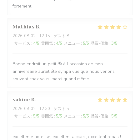
fortement
Mathias
B
2026-08-02
- 12:15 - ゲスト 8
サービス
:
4
/5
雰囲気
:
4
/5
メニュー
:
5
/5
品質-価格
:
3
/5
Bonne endroit un petit 🎁 à l occasion de mon
anniversaire aurait été sympa vue que nous venons
souvent chez vous .merci quand même
sabine
B
2026-08-02
- 12:30 - ゲスト 5
サービス
:
5
/5
雰囲気
:
5
/5
メニュー
:
5
/5
品質-価格
:
5
/5
excellente adresse, excellent accueil, excellent repas !