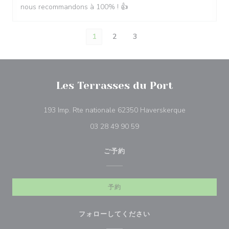
nous recommandons à 100% ! 👍
1
2
3
Les Terrasses du Port
((新しいウィ
193 Imp. Rte nationale 62350 Haverskerque
03 28 49 90 59
ご予約
予約
フォローしてください