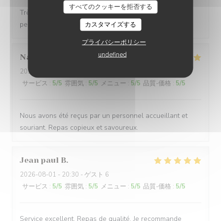
すべてのクッキーを拒否する
Très belle carte avec du choix Service nickel, le
personnel est très accueillant et serviable
カスタマイズする
プライバシーポリシー
undefined
Nathalie
D
2026-08-02
- 13:00 - ゲスト 4
サービス
:
5
/5
雰囲気
:
5
/5
メニュー
:
5
/5
品質-価格
:
5
/5
Nous avons été reçus par un personnel accueillant et
souriant. Repas copieux et savoureux.
Jean paul
B
2026-08-01
- 20:30 - ゲスト 6
サービス
:
5
/5
雰囲気
:
5
/5
メニュー
:
5
/5
品質-価格
:
5
/5
Service excellent. Repas de qualité. Je recommande