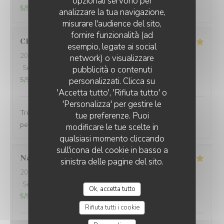
opzionali servono per
5
/5
analizzare la tua navigazione,
misurare l'audience del sito,
fornire funzionalità (ad
Christine
D
esempio, legate ai social
2026-07-25
- 13:00 - Ospiti 12
network) o visualizzare
Servizio
:
5
LES TERRASSES DU PORT
/5
Atmosfera
:
5
/5
Cucina
:
5
/5
Qualità / Prezzo
:
pubblicità o contenuti
5
/5
personalizzati. Clicca su
'Accetta tutto', 'Rifiuta tutto' o
'Personalizza' per gestire le
Très belle carte avec du choix Service nickel, le
tue preferenze. Puoi
personnel est très accueillant et serviable
modificare le tue scelte in
qualsiasi momento cliccando
sull'icona del cookie in basso a
Nathalie
D
sinistra delle pagine del sito.
2026-08-02
- 13:00 - Ospiti 4
Servizio
:
5
/5
Atmosfera
:
5
/5
Cucina
:
5
/5
Qualità / Prezzo
:
Ok, accetta tutto
5
/5
Rifiuta tutti i cookie