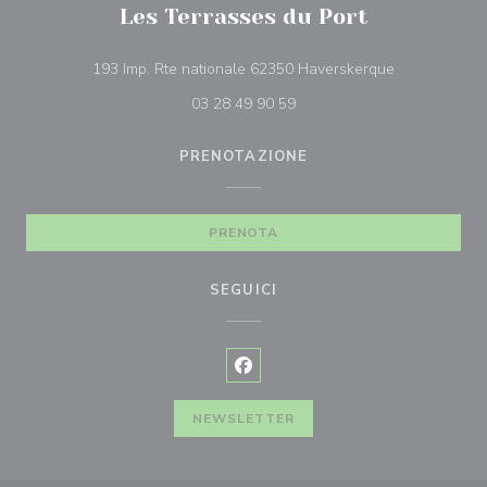
Les Terrasses du Port
((apre una nu
193 Imp. Rte nationale 62350 Haverskerque
03 28 49 90 59
PRENOTAZIONE
PRENOTA
SEGUICI
Facebook ((apre una nuova finest
NEWSLETTER