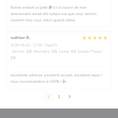
Bonne endroit un petit 🎁 à l occasion de mon
anniversaire aurait été sympa vue que nous venons
souvent chez vous .merci quand même
sabine
B
2026-08-02
- 12:30 - Ospiti 5
Servizio
:
5
/5
Atmosfera
:
5
/5
Cucina
:
5
/5
Qualità / Prezzo
:
5
/5
excellente adresse, excellent accueil, excellent repas !
nous recommandons à 100% ! 👍
1
2
3