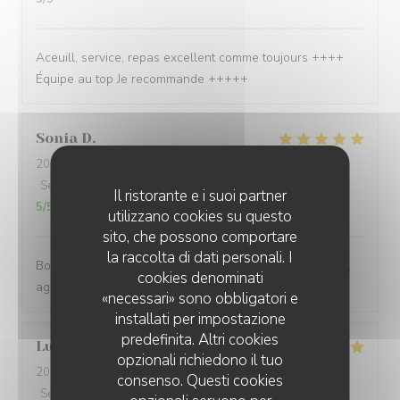
Aceuill, service, repas excellent comme toujours ++++
Équipe au top Je recommande +++++
Sonia
D
2026-08-06
- 12:30 - Ospiti 3
Servizio
:
5
/5
Atmosfera
:
5
/5
Cucina
:
5
/5
Qualità / Prezzo
:
Il ristorante e i suoi partner
5
/5
utilizzano cookies su questo
sito, che possono comportare
la raccolta di dati personali. I
Bons produits, serveurs et serveuses au top, serviables,
cookies denominati
agréables. On passe un bon moment
«necessari» sono obbligatori e
installati per impostazione
predefinita. Altri cookies
Lucie
C
opzionali richiedono il tuo
2026-08-05
- 12:45 - Ospiti 13
consenso. Questi cookies
Servizio
:
5
/5
Atmosfera
:
5
/5
Cucina
:
5
/5
Qualità / Prezzo
: