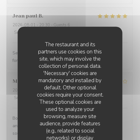
Jean paul
B
2026-08-01
- 20:30 - Guests 6
Service
:
5
/5
Ambiance
:
5
/5
Food
:
5
/5
Value
:
5
/5
The restaurant and its
partners use cookies on this
Service excellent. Repas de qualité. Je recommande
site, which may involve the
fortement
collection of personal data.
'Necessary' cookies are
mandatory and installed by
Mathias
B
default. Other optional
2026-08-02
- 12:15 - Guests 8
cookies require your consent.
Service
:
4
/5
Ambiance
:
4
/5
Food
:
5
/5
Value
:
3
/5
These optional cookies are
used to analyze your
browsing, measure site
Bonne endroit un petit 🎁 à l occasion de mon
audience, provide features
anniversaire aurait été sympa vue que nous venons
(e.g., related to social
souvent chez vous .merci quand même
networks) or display