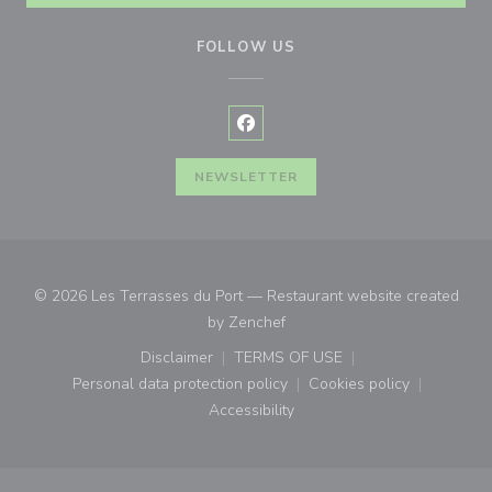
FOLLOW US
Facebook ((opens in a new wind
NEWSLETTER
© 2026 Les Terrasses du Port — Restaurant website created
((opens in a new window))
by
Zenchef
Disclaimer
TERMS OF USE
((opens in a new window))
((opens in a new window))
Personal data protection policy
Cookies policy
((opens in a new window))
((opens in a new
Accessibility
((opens in a new window))