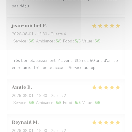
pas déçu
jean-michel
P
2026-08-01
- 13:30 - Guests 4
Service
:
5
/5
Ambiance
:
5
/5
Food
:
5
/5
Value
:
5
/5
Très bon établissement !Y avons fêté nos 50 ans d'amitié
entre amis. Très belle accueil !Service au top!
Annie
D
2026-08-01
- 19:30 - Guests 2
Service
:
5
/5
Ambiance
:
5
/5
Food
:
5
/5
Value
:
5
/5
Reynald
M
2026-08-01
- 19:00 - Guests 2