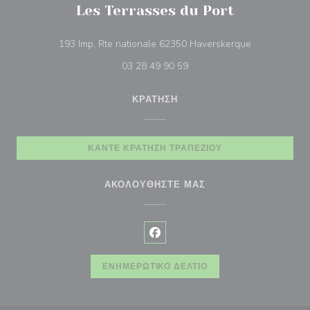
Les Terrasses du Port
((ανοίγει σε 
193 Imp. Rte nationale 62350 Haverskerque
03 28 49 90 59
ΚΡΆΤΗΣΗ
ΚΆΝΤΕ ΚΡΆΤΗΣΗ ΤΡΑΠΕΖΙΟΎ
ΑΚΟΛΟΥΘΉΣΤΕ ΜΑΣ
Facebook ((ανοίγει σε νέο παρά
ΕΝΗΜΕΡΩΤΙΚΌ ΔΕΛΤΊΟ