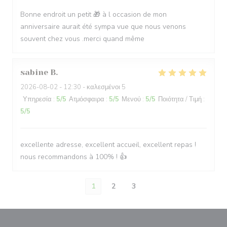
Bonne endroit un petit 🎁 à l occasion de mon
anniversaire aurait été sympa vue que nous venons
souvent chez vous .merci quand même
sabine
B
2026-08-02
- 12:30 - καλεσμένοι 5
Υπηρεσία
:
5
/5
Ατμόσφαιρα
:
5
/5
Μενού
:
5
/5
Ποιότητα / Τιμή
:
5
/5
excellente adresse, excellent accueil, excellent repas !
nous recommandons à 100% ! 👍
1
2
3