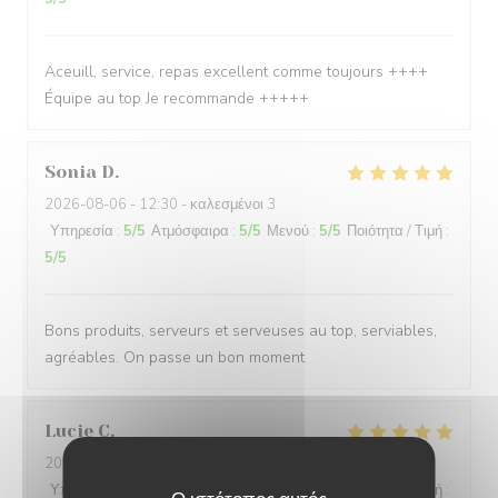
Aceuill, service, repas excellent comme toujours ++++
Équipe au top Je recommande +++++
Sonia
D
2026-08-06
- 12:30 - καλεσμένοι 3
Υπηρεσία
:
5
/5
Ατμόσφαιρα
:
5
/5
Μενού
:
5
/5
Ποιότητα / Τιμή
:
5
/5
Bons produits, serveurs et serveuses au top, serviables,
agréables. On passe un bon moment
Lucie
C
2026-08-05
- 12:45 - καλεσμένοι 13
Υπηρεσία
:
5
/5
Ατμόσφαιρα
:
5
/5
Μενού
:
5
/5
Ποιότητα / Τιμή
: