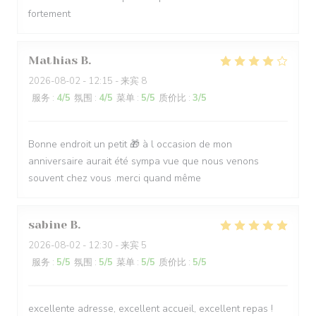
fortement
Mathias
B
2026-08-02
- 12:15 - 来宾 8
服务
:
4
/5
氛围
:
4
/5
菜单
:
5
/5
质价比
:
3
/5
Bonne endroit un petit 🎁 à l occasion de mon
anniversaire aurait été sympa vue que nous venons
souvent chez vous .merci quand même
sabine
B
2026-08-02
- 12:30 - 来宾 5
服务
:
5
/5
氛围
:
5
/5
菜单
:
5
/5
质价比
:
5
/5
excellente adresse, excellent accueil, excellent repas !