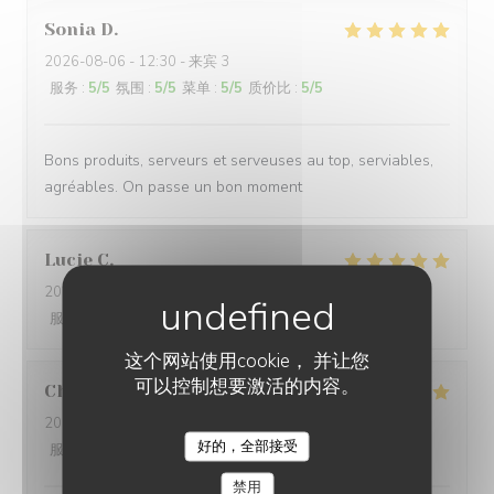
Sonia
D
2026-08-06
- 12:30 - 来宾 3
服务
:
5
/5
氛围
:
5
/5
菜单
:
5
/5
质价比
:
5
/5
Bons produits, serveurs et serveuses au top, serviables,
agréables. On passe un bon moment
Lucie
C
2026-08-05
- 12:45 - 来宾 13
服务
:
5
/5
氛围
:
5
/5
菜单
:
5
/5
质价比
:
5
/5
这个网站使用cookie， 并让您
可以控制想要激活的内容。
Christine
D
2026-07-25
- 13:00 - 来宾 12
好的，全部接受
服务
:
5
/5
氛围
:
5
/5
菜单
:
5
/5
质价比
:
5
/5
LES TERRASSES DU PORT
禁用