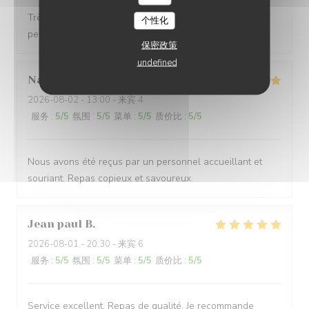
Très belle carte avec du choix Service nickel, le
个性化
personnel est très accueillant et serviable
保密政策
undefined
Nathalie
D
2026-08-02
- 13:00 - 来宾 4
服务
:
5
/5
氛围
:
5
/5
菜单
:
5
/5
质价比
:
5
/5
Nous avons été reçus par un personnel accueillant et
souriant. Repas copieux et savoureux.
Jean paul
B
2026-08-01
- 20:30 - 来宾 6
服务
:
5
/5
氛围
:
5
/5
菜单
:
5
/5
质价比
:
5
/5
Service excellent. Repas de qualité. Je recommande