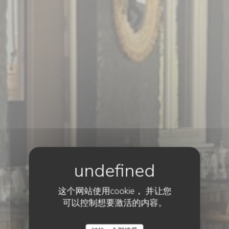
这个网站使用cookie， 并让您
可以控制想要激活的内容。
餐厅传统