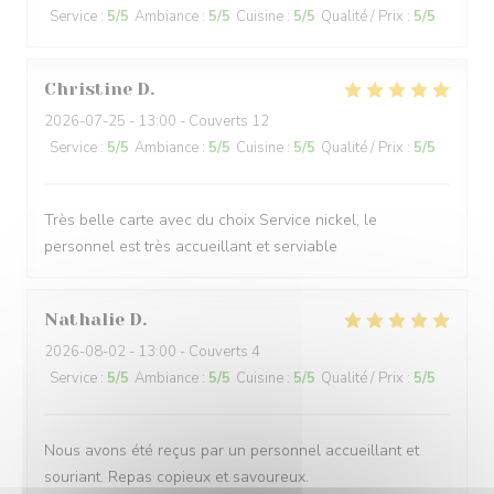
Service
:
5
/5
Ambiance
:
5
/5
Cuisine
:
5
/5
Qualité / Prix
:
5
/5
Christine
D
2026-07-25
- 13:00 - Couverts 12
Service
:
5
/5
Ambiance
:
5
/5
Cuisine
:
5
/5
Qualité / Prix
:
5
/5
Très belle carte avec du choix Service nickel, le
personnel est très accueillant et serviable
Nathalie
D
2026-08-02
- 13:00 - Couverts 4
Service
:
5
/5
Ambiance
:
5
/5
Cuisine
:
5
/5
Qualité / Prix
:
5
/5
Nous avons été reçus par un personnel accueillant et
souriant. Repas copieux et savoureux.