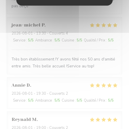
pas déçu
jean-michel
P
2026-08-01
- 13:30 - Couverts 4
Service
:
5
/5
Ambiance
:
5
/5
Cuisine
:
5
/5
Qualité / Prix
:
5
/5
Très bon établissement !Y avons fêté nos 50 ans d'amitié
entre amis. Très belle accueil !Service au top!
Annie
D
2026-08-01
- 19:30 - Couverts 2
Service
:
5
/5
Ambiance
:
5
/5
Cuisine
:
5
/5
Qualité / Prix
:
5
/5
Reynald
M
2026-08-01
- 19:00 - Couverts 2