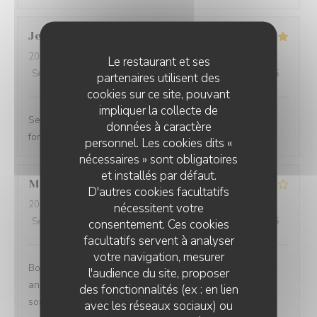
Jean paul
B
2026-08-01
- 20:30 - Couverts 6
Le restaurant et ses
Service
:
5
/5
Ambiance
:
5
/5
Cuisine
:
5
/5
Qualité / Prix
:
5
/5
partenaires utilisent des
cookies sur ce site, pouvant
impliquer la collecte de
Service excellent. Repas de qualité. Je recommande
données à caractère
fortement
personnel. Les cookies dits «
nécessaires » sont obligatoires
et installés par défaut.
Mathias
B
D'autres cookies facultatifs
2026-08-02
- 12:15 - Couverts 8
nécessitent votre
Service
:
4
/5
Ambiance
:
4
/5
Cuisine
:
5
/5
Qualité / Prix
:
3
/5
consentement. Ces cookies
facultatifs servent à analyser
votre navigation, mesurer
Bonne endroit un petit 🎁 à l occasion de mon
l'audience du site, proposer
anniversaire aurait été sympa vue que nous venons
des fonctionnalités (ex : en lien
souvent chez vous .merci quand même
avec les réseaux sociaux) ou