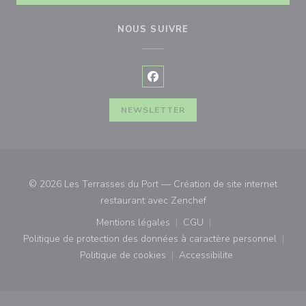
NOUS SUIVRE
Facebook ((ouvre une nouvelle f
NEWSLETTER
© 2026 Les Terrasses du Port — Création de site internet
((ouvre une nouvelle fe
restaurant avec
Zenchef
Mentions légales
CGU
((ouvre une nouvelle fenêtre))
((ouvre une nouvelle fenê
Politique de protection des données à caractère personnel
((ouvre une nouvelle fenêtre))
Politique de cookies
Accessibilite
((ouvre une nouvelle fenêtre))
((ouvre une nouvelle fe