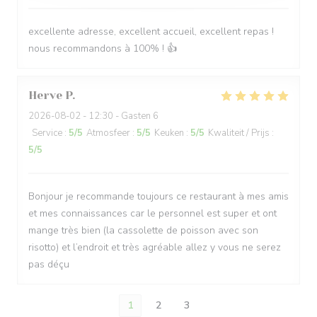
excellente adresse, excellent accueil, excellent repas !
nous recommandons à 100% ! 👍
Herve
P
2026-08-02
- 12:30 - Gasten 6
Service
:
5
/5
Atmosfeer
:
5
/5
Keuken
:
5
/5
Kwaliteit / Prijs
:
5
/5
Bonjour je recommande toujours ce restaurant à mes amis
et mes connaissances car le personnel est super et ont
mange très bien (la cassolette de poisson avec son
risotto) et l’endroit et très agréable allez y vous ne serez
pas déçu
1
2
3