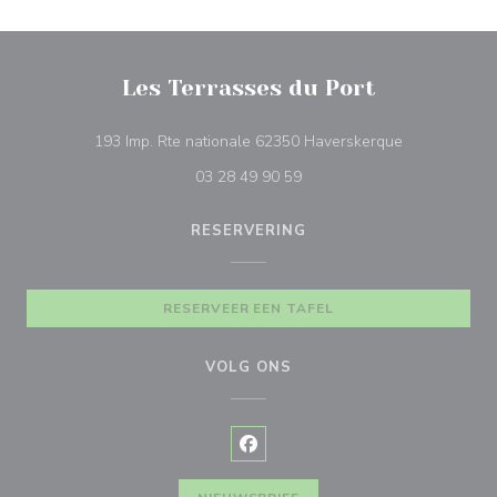
Les Terrasses du Port
((opent in ee
193 Imp. Rte nationale 62350 Haverskerque
03 28 49 90 59
RESERVERING
RESERVEER EEN TAFEL
VOLG ONS
Facebook ((opent in een nieuw v