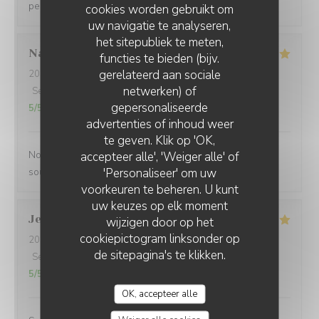
personnel est très accueillant et serviable
cookies worden gebruikt om
uw navigatie te analyseren,
het sitepubliek te meten,
Nathalie
D
functies te bieden (bijv.
gerelateerd aan sociale
2026-08-02
- 13:00 - Gasten 4
netwerken) of
Service
:
5
/5
Atmosfeer
:
5
/5
Keuken
:
5
/5
Kwaliteit / Prijs
:
gepersonaliseerde
5
/5
LES TERRASSES DU PORT
advertenties of inhoud weer
te geven. Klik op 'OK,
Nous avons été reçus par un personnel accueillant et
accepteer alle', 'Weiger alle' of
'Personaliseer' om uw
souriant. Repas copieux et savoureux.
voorkeuren te beheren. U kunt
uw keuzes op elk moment
Jean paul
B
wijzigen door op het
cookiepictogram linksonder op
2026-08-01
- 20:30 - Gasten 6
de sitepagina's te klikken.
Service
:
5
/5
Atmosfeer
:
5
/5
Keuken
:
5
/5
Kwaliteit / Prijs
:
5
/5
OK, accepteer alle