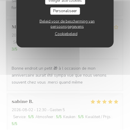
Weiger alle cookies
Service excellent. Repas de qualité. Je recommande
fortement
Personaliseer
Beleid voor de bescherming van
persoonsgegevens
Mathias
B
Cookiebeleid
2026-08-02
- 12:15 - Gasten 8
Service
:
4
/5
Atmosfeer
:
4
/5
Keuken
:
5
/5
Kwaliteit / Prijs
:
3
/5
Bonne endroit un petit 🎁 à l occasion de mon
anniversaire aurait été sympa vue que nous venons
souvent chez vous .merci quand même
sabine
B
2026-08-02
- 12:30 - Gasten 5
Service
:
5
/5
Atmosfeer
:
5
/5
Keuken
:
5
/5
Kwaliteit / Prijs
:
5
/5