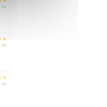
:
5
/5
:
5
/5
:
5
/5