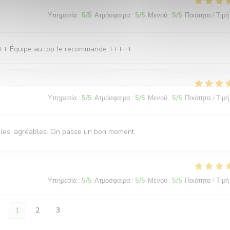
Υπηρεσία
:
5
/5
Ατμόσφαιρα
:
5
/5
Μενού
:
5
/5
Ποιότητα / Τιμή
 ++++ Équipe au top Je recommande +++++
Υπηρεσία
:
5
/5
Ατμόσφαιρα
:
5
/5
Μενού
:
5
/5
Ποιότητα / Τιμή
ables, agréables. On passe un bon moment
Υπηρεσία
:
5
/5
Ατμόσφαιρα
:
5
/5
Μενού
:
5
/5
Ποιότητα / Τιμή
1
2
3