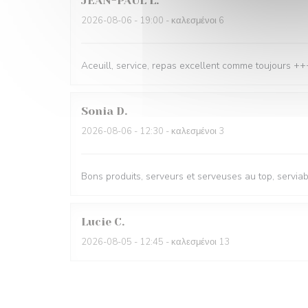
JEAN-PAUL
L
2026-08-06
- 19:00 - καλεσμένοι 6
Aceuill, service, repas excellent comme toujours
Sonia
D
2026-08-06
- 12:30 - καλεσμένοι 3
Bons produits, serveurs et serveuses au top, servi
Lucie
C
2026-08-05
- 12:45 - καλεσμένοι 13