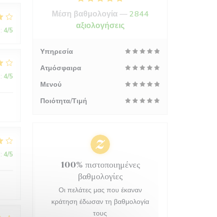
Μέση βαθμολογία —
2844
αξιολογήσεις
:
4
/5
Υπηρεσία
Ατμόσφαιρα
:
4
/5
Μενού
Ποιότητα/Τιμή
:
4
/5
100% πιστοποιημένες
βαθμολογίες
Οι πελάτες μας που έκαναν
κράτηση έδωσαν τη βαθμολογία
τους