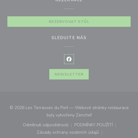
REZERVACE
REZERVOVAT STŮL
SLEDUJTE NÁS
Facebook ((otevře se v novém o
NEWSLETTER
© 2026 Les Terrasses du Port — Webové stránky restaurace
((otevře se v novém okn
byly vytvořeny
Zenchef
Odmítnutí odpovědnosti
PODMÍNKY POUŽITÍ
((otevře se v novém okně))
((otevře se v novém o
Zásady ochrany osobních údajů
((otevře se v novém okně))