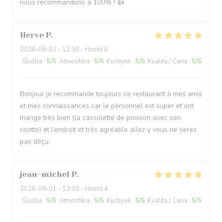
nous recommandons à 100% ! 👍
Herve
P
2026-08-02
- 12:30 - Hosté 6
Služba
:
5
/5
Atmosféra
:
5
/5
Kuchyně
:
5
/5
Kvalita / Cena
:
5
/5
Bonjour je recommande toujours ce restaurant à mes amis
et mes connaissances car le personnel est super et ont
mange très bien (la cassolette de poisson avec son
risotto) et l’endroit et très agréable allez y vous ne serez
pas déçu
jean-michel
P
2026-08-01
- 13:30 - Hosté 4
Služba
:
5
/5
Atmosféra
:
5
/5
Kuchyně
:
5
/5
Kvalita / Cena
:
5
/5