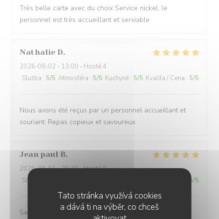
Très belle carte avec du choix Service nickel, le
personnel est très accueillant et serviable
Nathalie
D
2026-08-02
- 13:00 - Hosté 4
Služba
:
5
/5
Atmosféra
:
5
/5
Kuchyně
:
5
/5
Kvalita / Cena
:
5
/5
Nous avons été reçus par un personnel accueillant et
souriant. Repas copieux et savoureux.
Jean paul
B
2026-08-01
- 20:30 - Hosté 6
Služba
:
5
/5
Atmosféra
:
5
/5
Kuchyně
:
5
/5
Kvalita / Cena
:
5
/5
Tato stránka využívá cookies
a dává ti na výběr, co chceš
Service excellent. Repas de qualité. Je recommande
aktivovat