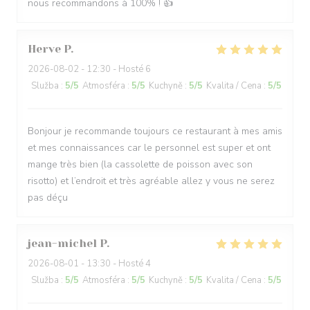
nous recommandons à 100% ! 👍
Herve
P
2026-08-02
- 12:30 - Hosté 6
Služba
:
5
/5
Atmosféra
:
5
/5
Kuchyně
:
5
/5
Kvalita / Cena
:
5
/5
Bonjour je recommande toujours ce restaurant à mes amis
et mes connaissances car le personnel est super et ont
mange très bien (la cassolette de poisson avec son
risotto) et l’endroit et très agréable allez y vous ne serez
pas déçu
jean-michel
P
2026-08-01
- 13:30 - Hosté 4
Služba
:
5
/5
Atmosféra
:
5
/5
Kuchyně
:
5
/5
Kvalita / Cena
:
5
/5