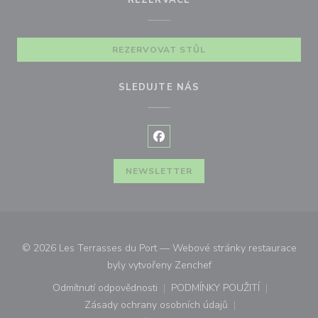
REZERVACE
REZERVOVAT STŮL
SLEDUJTE NÁS
Facebook ((otevře se v novém o
NEWSLETTER
© 2026 Les Terrasses du Port — Webové stránky restaurace
((otevře se v novém okn
byly vytvořeny
Zenchef
Odmítnutí odpovědnosti
PODMÍNKY POUŽITÍ
((otevře se v novém okně))
((otevře se v novém o
Zásady ochrany osobních údajů
((otevře se v novém okně))