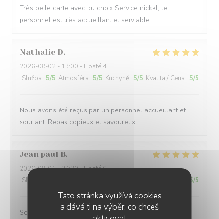
Très belle carte avec du choix Service nickel, le
personnel est très accueillant et serviable
Nathalie
D
2026-08-02
- 13:00 - Hosté 4
Služba
:
5
/5
Atmosféra
:
5
/5
Kuchyně
:
5
/5
Kvalita / Cena
:
5
/5
Nous avons été reçus par un personnel accueillant et
souriant. Repas copieux et savoureux.
Jean paul
B
2026-08-01
- 20:30 - Hosté 6
Služba
:
5
/5
Atmosféra
:
5
/5
Kuchyně
:
5
/5
Kvalita / Cena
:
5
/5
Tato stránka využívá cookies
a dává ti na výběr, co chceš
Service excellent. Repas de qualité. Je recommande
aktivovat